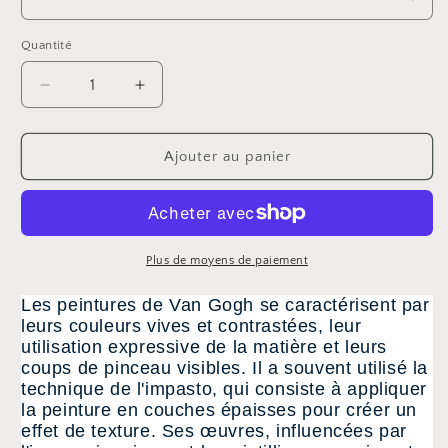
Quantité
Réduire
Augmenter
la
la
quantité
quantité
de
de
Ajouter au panier
Van
Van
Gogh
Gogh
40ml
40ml
Plus de moyens de paiement
Les peintures de Van Gogh se caractérisent par
leurs couleurs vives et contrastées, leur
utilisation expressive de la matière et leurs
coups de pinceau visibles. Il a souvent utilisé la
technique de l'impasto, qui consiste à appliquer
la peinture en couches épaisses pour créer un
effet de texture. Ses œuvres, influencées par