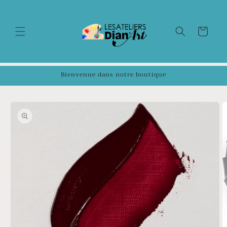
et
passer
au
contenu
Panier
Bienvenue dans notre boutique
Passer aux
informations
produits