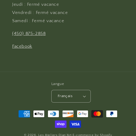
Jeudi : Fermé vacance
Vendredi : Fermé vacance
Samedi : Fermé vacance
(450) 875-2858
Facebook
Langue
Français
Moyens
de
paiement
© 2026,
Les Ateliers Dian'Art
E-commerce by
Shopify