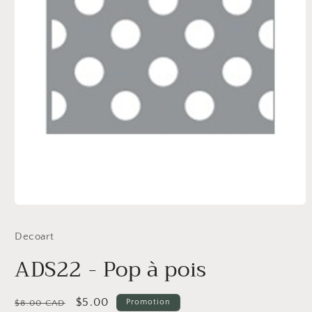
Ouvrir
le
média
Decoart
1
dans
ADS22 - Pop à pois
une
fenêtre
modale
Prix
Prix
$5.00
Promotion
$8.00 CAD