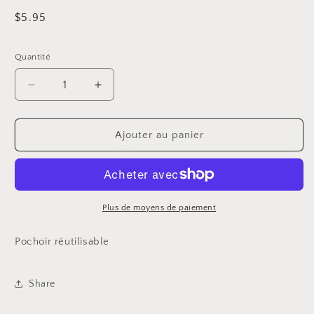
Prix
$5.95
habituel
Quantité
Réduire
Augmenter
la
la
quantité
quantité
de
de
Ajouter au panier
ST-
ST-
203
203
-
-
Pochoir
Pochoir
-
-
Plus de moyens de paiement
Feuilles
Feuilles
d&#39;érable
d&#39;érable
Pochoir réutilisable
Share