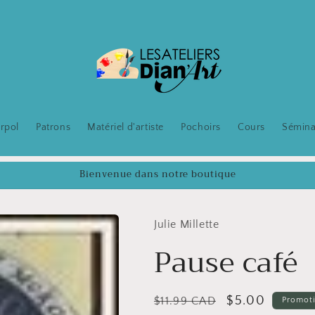
rpol
Patrons
Matériel d'artiste
Pochoirs
Cours
Sémina
Bienvenue dans notre boutique
Julie Millette
Pause café
Prix
Prix
$5.00
$11.99 CAD
Promot