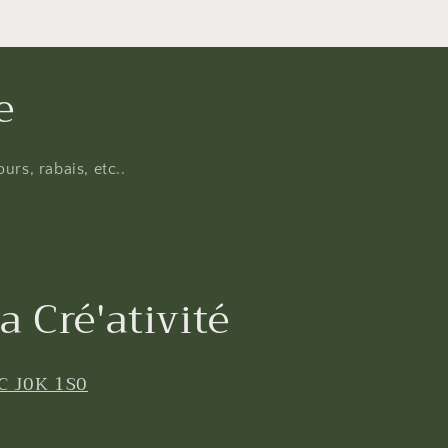
e
urs, rabais, etc..
a Cré'ativité
C J0K 1S0