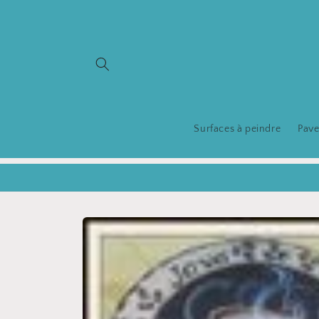
et
passer
au
contenu
Surfaces à peindre
Pave
Passer aux
informations
produits