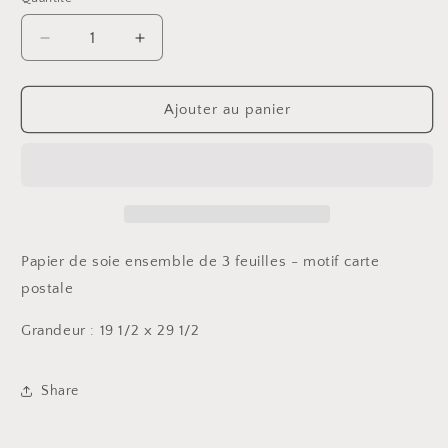
Réduire
Augmenter
la
la
quantité
quantité
de
de
Ajouter au panier
Papier
Papier
de
de
soie
soie
Natacha
Natacha
Créative
Créative
Étoiles
Étoiles
métalliques
métalliques
Papier de soie ensemble de 3 feuilles - motif carte
(3)
(3)
postale
Grandeur : 19 1/2 x 29 1/2
Share