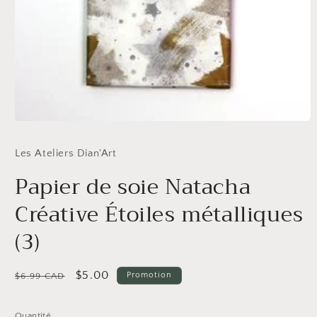
Ouvrir
le
média
Les Ateliers Dian'Art
1
dans
Papier de soie Natacha
une
fenêtre
modale
Créative Étoiles métalliques
(3)
Prix
Prix
$5.00
Promotion
$6.99 CAD
habituel
promotionnel
Quantité