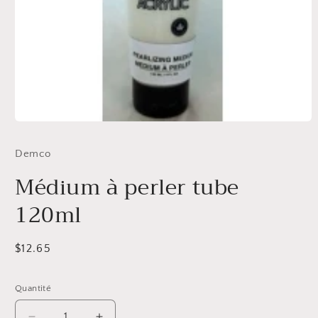
Ouvrir
le
média
Demco
1
dans
Médium à perler tube
une
fenêtre
modale
120ml
Prix
$12.65
habituel
Quantité