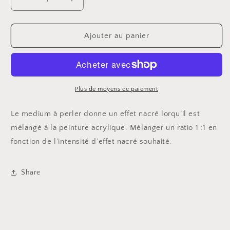
Réduire
Augmenter
la
la
quantité
quantité
de
de
Ajouter au panier
Médium
Médium
à
à
perler
perler
tube
tube
120ml
120ml
Plus de moyens de paiement
Le medium à perler donne un effet nacré lorqu’il est
mélangé à la peinture acrylique. Mélanger un ratio 1 :1 en
fonction de l’intensité d’effet nacré souhaité.
Share