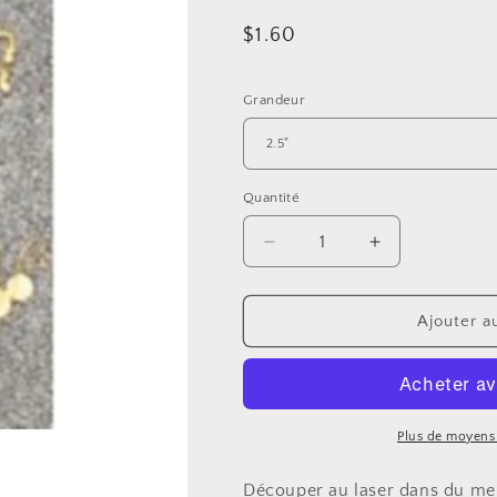
Prix
$1.60
habituel
Grandeur
Quantité
Réduire
Augmenter
la
la
quantité
quantité
de
de
Ajouter a
Libellule
Libellule
en
en
merisier
merisier
russe
russe
3mm
3mm
Plus de moyens
Découper au laser dans du me