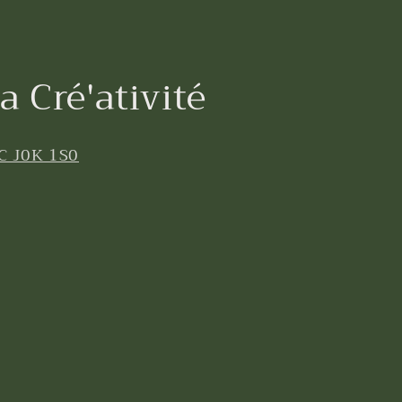
a Cré'ativité
C J0K 1S0