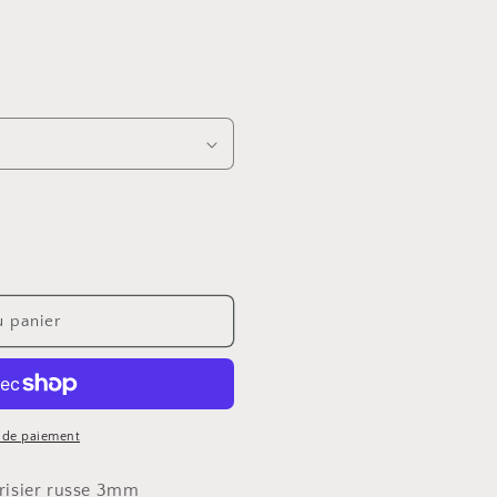
u panier
 de paiement
risier russe 3mm