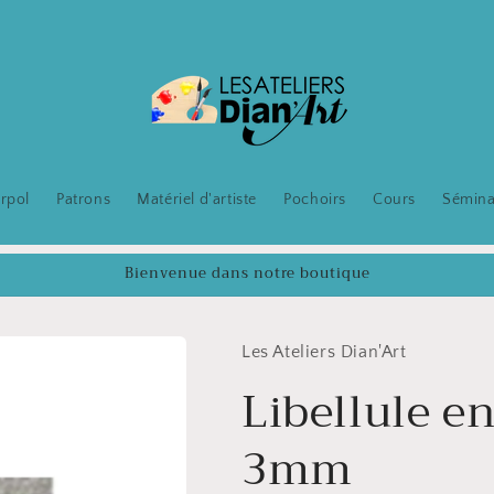
rpol
Patrons
Matériel d'artiste
Pochoirs
Cours
Sémina
Bienvenue dans notre boutique
Les Ateliers Dian'Art
Libellule e
3mm