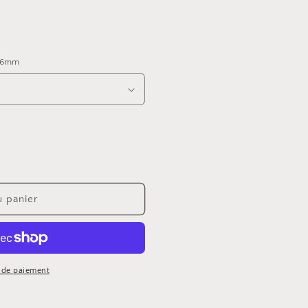
e 6mm
u panier
 de paiement