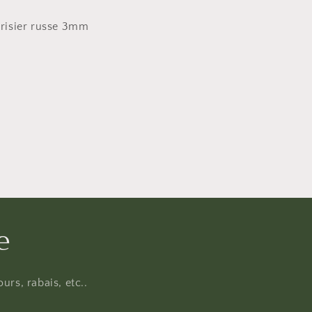
risier russe 3mm
e
urs, rabais, etc..