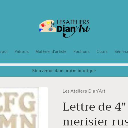
rpol
Patrons
Matériel d'artiste
Pochoirs
Cours
Sémina
Bienvenue dans notre boutique
Les Ateliers Dian'Art
Lettre de 4"
merisier r