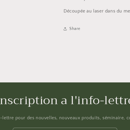
russe
russe
6mm
6mm
Découpée au laser dans du me
Share
Inscription a l'info-lettr
fo-lettre pour des nouvelles, nouveaux produits, séminaire, co