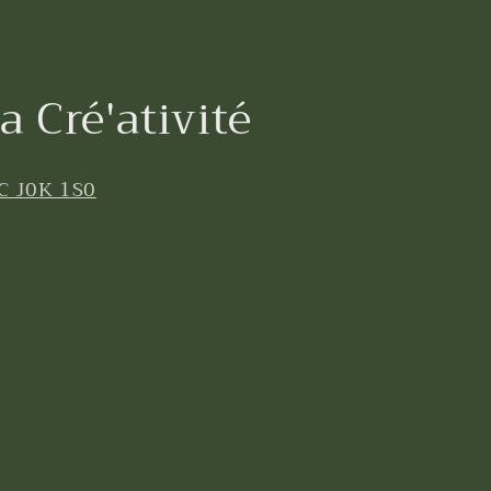
a Cré'ativité
C J0K 1S0