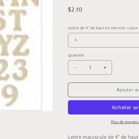
Prix
$2.10
habituel
Lettre de 4" de haut en merisier russ
Quantité
Réduire
Augmenter
la
la
quantité
quantité
de
de
Ajouter a
Lettre
Lettre
de
de
4&quot;
4&quot;
de
de
haut
haut
Plus de moyens
en
en
merisier
merisier
Lettre majuscule de 4" de haut