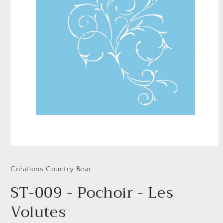
Ouvrir
le
média
Créations Country Bear
1
dans
ST-009 - Pochoir - Les
une
fenêtre
modale
Volutes