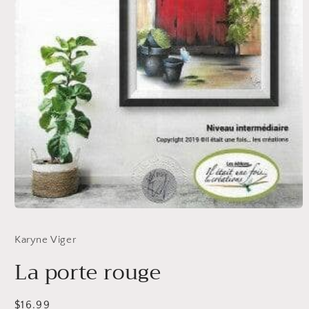
Ouvrir
le
média
Karyne Viger
1
dans
La porte rouge
une
fenêtre
modale
Prix
$16.99