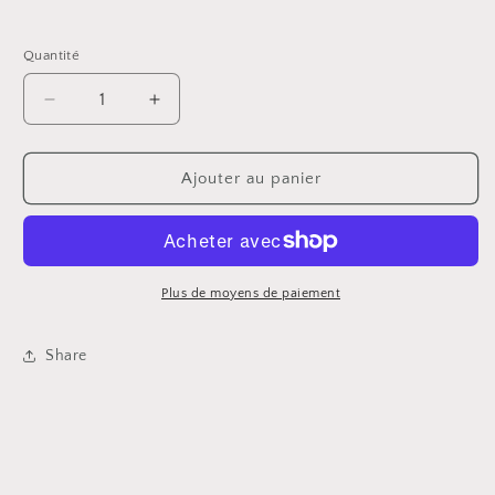
habituel
Quantité
Réduire
Augmenter
la
la
quantité
quantité
de
de
Ajouter au panier
La
La
porte
porte
rouge
rouge
Plus de moyens de paiement
Share