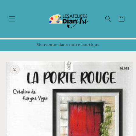
et
passer
au
contenu
Panier
Bienvenue dans notre boutique
Passer aux
informations
produits