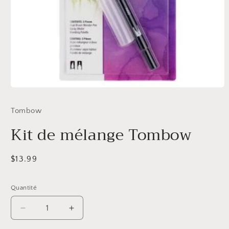
Ouvrir
le
média
Tombow
1
dans
Kit de mélange Tombow
une
fenêtre
modale
Prix
$13.99
habituel
Quantité
Réduire
Augmenter
la
la