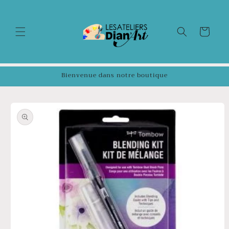
et
passer
au
contenu
Panier
Bienvenue dans notre boutique
Passer aux
informations
produits