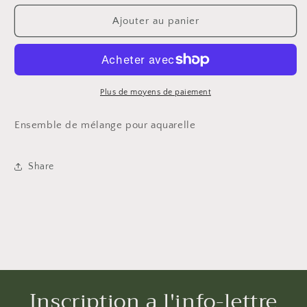
quantité
quantité
de
de
Ajouter au panier
Kit
Kit
de
de
mélange
mélange
Tombow
Tombow
Plus de moyens de paiement
Ensemble de mélange pour aquarelle
Share
Inscription a l'info-lettre