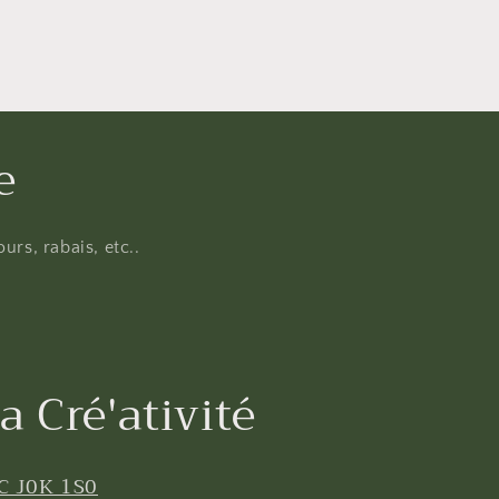
e
urs, rabais, etc..
a Cré'ativité
C J0K 1S0