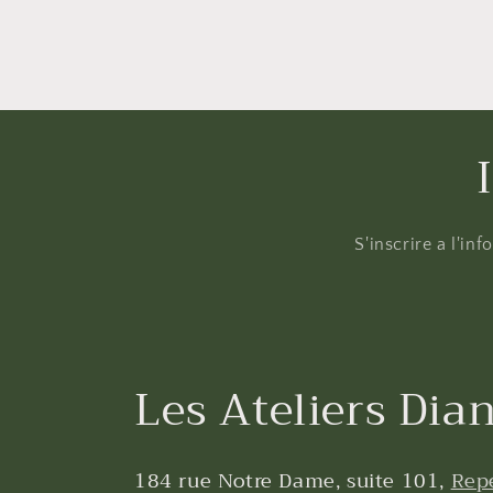
fenêtre
modale
S'inscrire a l'in
Les Ateliers Dian
184 rue Notre Dame, suite 101,
Rep