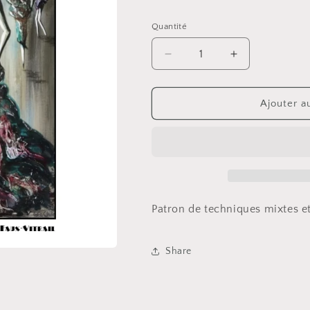
habituel
Quantité
Réduire
Augmenter
la
la
quantité
quantité
de
de
Ajouter a
Haute
Haute
couture
couture
Patron de techniques mixtes et 
Share