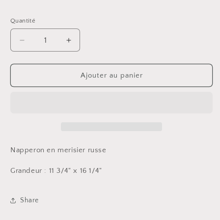
habituel
Quantité
Réduire
Augmenter
la
la
quantité
quantité
de
de
Ajouter au panier
Grand
Grand
napperon
napperon
Napperon en merisier russe
Grandeur : 11 3/4" x 16 1/4"
Share