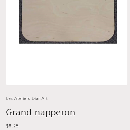
Ouvrir
le
média
Les Ateliers Dian'Art
1
dans
Grand napperon
une
fenêtre
modale
Prix
$8.25