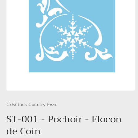
Ouvrir
le
média
Créations Country Bear
1
dans
ST-001 - Pochoir - Flocon
une
fenêtre
modale
de Coin