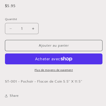
Prix
$5.95
habituel
Quantité
Réduire
Augmenter
la
la
quantité
quantité
de
de
Ajouter au panier
ST-
ST-
001
001
-
-
Pochoir
Pochoir
-
-
Plus de moyens de paiement
Flocon
Flocon
de
de
ST-001 - Pochoir - Flocon de Coin
5.5'' X 11.5''
Coin
Coin
Share