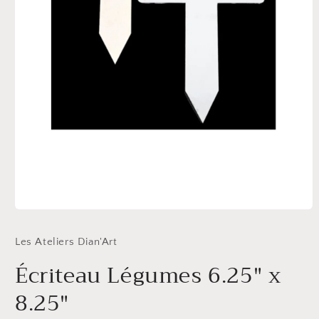
Ouvrir
le
média
Les Ateliers Dian'Art
1
dans
Écriteau Légumes 6.25" x
une
fenêtre
modale
8.25"