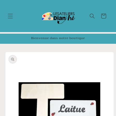
et
passer
au
contenu
Panier
Bienvenue dans notre boutique
Passer aux
informations
produits