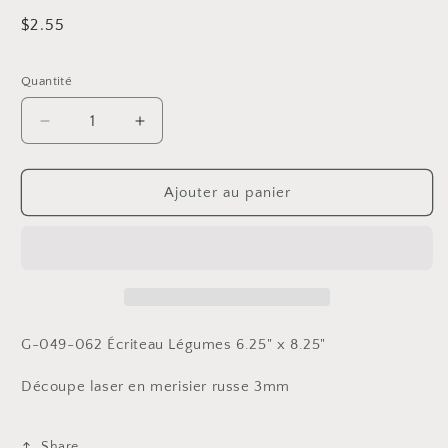
Prix
$2.55
habituel
Quantité
Réduire
Augmenter
la
la
quantité
quantité
de
de
Ajouter au panier
Écriteau
Écriteau
Légumes
Légumes
6.25&quot;
6.25&quot;
x
x
8.25&quot;
8.25&quot;
G-049-062 Écriteau Légumes 6.25" x 8.25"
Découpe laser en merisier russe 3mm
Share