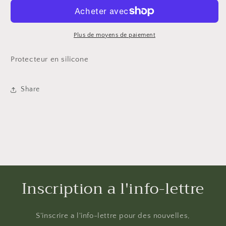
protecteur
protecteur
en
en
sillicone
sillicone
(3)
(3)
Plus de moyens de paiement
Protecteur en silicone
Share
Inscription a l'info-lettre
S'inscrire a l'info-lettre pour des nouvelles,