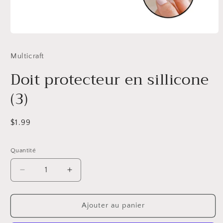
Ouvrir
le
média
Multicraft
1
dans
Doit protecteur en sillicone
une
fenêtre
modale
(3)
Prix
$1.99
habituel
Quantité
Réduire
Augmenter
la
la
quantité
quantité
de
de
Ajouter au panier
Doit
Doit