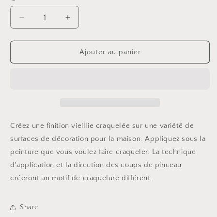
Réduire
Augmenter
la
la
quantité
quantité
de
de
Ajouter au panier
Decor
Decor
-
-
Médium
Médium
craquelure
craquelure
8oz
8oz
Créez une finition vieillie craquelée sur une variété de
surfaces de décoration pour la maison. Appliquez sous la
peinture que vous voulez faire craqueler. La technique
d'application et la direction des coups de pinceau
créeront un motif de craquelure différent.
Share