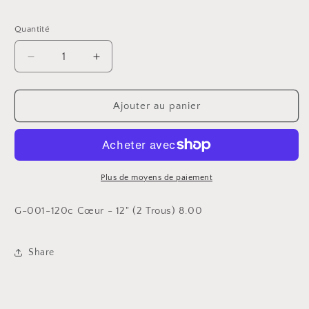
habituel
Quantité
Réduire
Augmenter
la
la
quantité
quantité
de
de
Ajouter au panier
Cœur
Cœur
-
-
12&quot;
12&quot;
(2
(2
Trous)
Trous)
Plus de moyens de paiement
G-001-120c Cœur - 12" (2 Trous) 8.00
Share