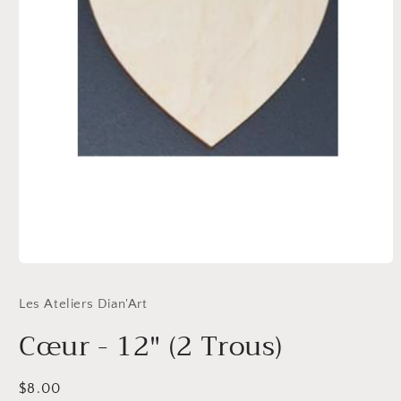
Ouvrir
le
média
Les Ateliers Dian'Art
1
dans
Cœur - 12" (2 Trous)
une
fenêtre
modale
Prix
$8.00