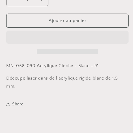
Réduire
Augmenter
la
la
quantité
quantité
de
de
Ajouter au panier
Cloche
Cloche
-
-
Acrylique
Acrylique
blanc
blanc
-
-
9&quot;
9&quot;
B1N-068-090 Acrylique Cloche - Blanc - 9"
Découpe laser dans de l'acrylique rigide blanc de 1.5
mm.
Share