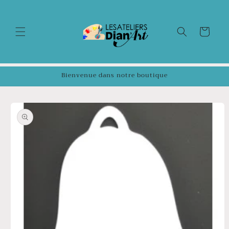
et
passer
au
contenu
Panier
Bienvenue dans notre boutique
Passer aux
informations
produits