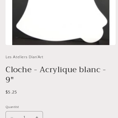
Ouvrir
le
média
Les Ateliers Dian'Art
1
dans
Cloche - Acrylique blanc -
une
fenêtre
modale
9"
Prix
$5.25
habituel
Quantité