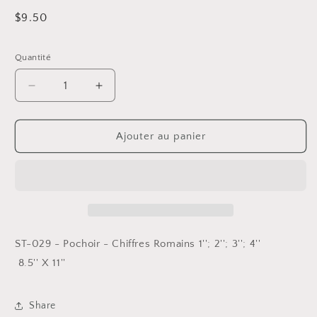
Prix
$9.50
habituel
Quantité
Réduire
Augmenter
la
la
quantité
quantité
de
de
Ajouter au panier
ST-
ST-
029
029
-
-
Pochoir
Pochoir
-
-
Chiffres
Chiffres
Romains
Romains
ST-029 - Pochoir - Chiffres Romains 1''; 2''; 3''; 4''
1&#39;&#39;;
1&#39;&#39;;
8.5'' X 11''
2&#39;&#39;;
2&#39;&#39;;
3&#39;&#39;;
3&#39;&#39;;
4&#39;&#39;
4&#39;&#39;
Share