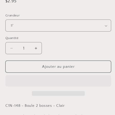
Prix
$2.95
habituel
Grandeur
Quantité
Réduire
Augmenter
la
la
quantité
quantité
de
de
Ajouter au panier
Boule
Boule
2
2
bosses
bosses
-
-
Clair
Clair
C1N-148 - Boule 2 bosses - Clair