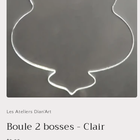
Ouvrir
le
média
Les Ateliers Dian'Art
1
dans
Boule 2 bosses - Clair
une
fenêtre
modale