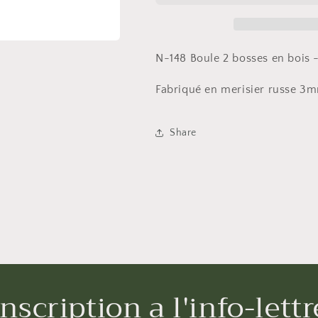
en
en
merisier
merisier
3mm
3mm
N-148 Boule 2 bosses en bois 
Fabriqué en merisier russe 3
Share
Inscription a l'info-lettr