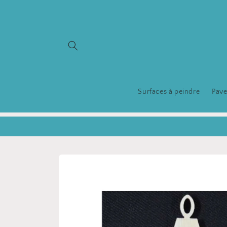
et
passer
au
contenu
Surfaces à peindre
Pave
Passer aux
informations
produits