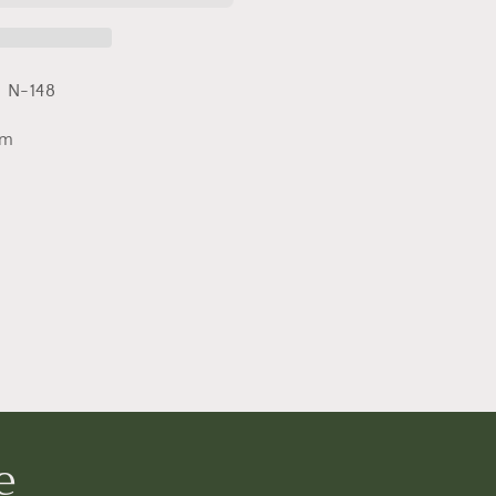
- N-148
mm
e