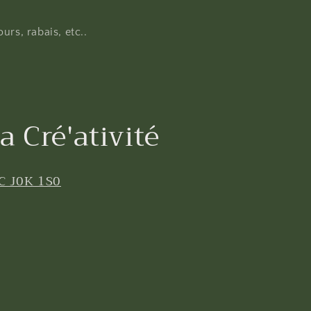
urs, rabais, etc..
a Cré'ativité
C J0K 1S0