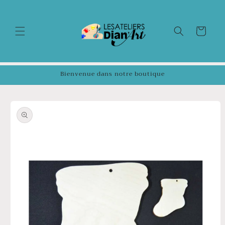
et
passer
au
contenu
Panier
Bienvenue dans notre boutique
Passer aux
informations
produits