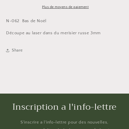
en
en
merisier
merisier
Plus de moyens de paiement
3mm
3mm
N-062 Bas de Noël
Découpe au laser dans du merisier russe 3mm
Share
Inscription a l'info-lettre
S'inscrire a l'info-lettre pour des nouvelles,