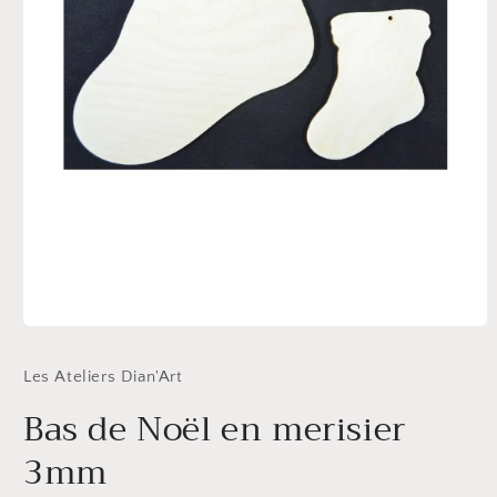
Ouvrir
le
média
Les Ateliers Dian'Art
1
dans
Bas de Noël en merisier
une
fenêtre
modale
3mm