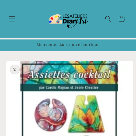
et
passer
au
contenu
Panier
Bienvenue dans notre boutique
Passer aux
informations
produits