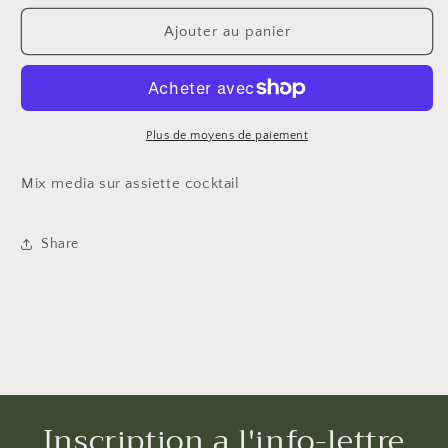
quantité
quantité
de
de
Ajouter au panier
Assiettes
Assiettes
cocktail
cocktail
Plus de moyens de paiement
Mix media sur assiette cocktail
Share
Inscription a l'info-lettre