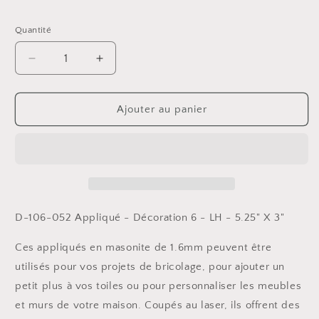
habituel
Quantité
Réduire
Augmenter
la
la
quantité
quantité
de
de
Ajouter au panier
Appliqué
Appliqué
-
-
Décoration
Décoration
6
6
D-106-052 Appliqué - Décoration 6 - LH -
5.25" X 3"
Ces appliqués en masonite de 1.6mm peuvent être
utilisés pour vos projets de bricolage, pour ajouter un
petit plus à vos toiles ou pour personnaliser les meubles
et murs de votre maison. Coupés au laser, ils offrent des