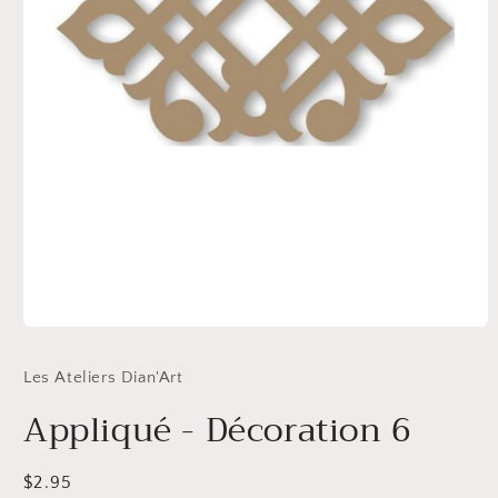
Ouvrir
le
média
Les Ateliers Dian'Art
1
dans
Appliqué - Décoration 6
une
fenêtre
modale
Prix
$2.95