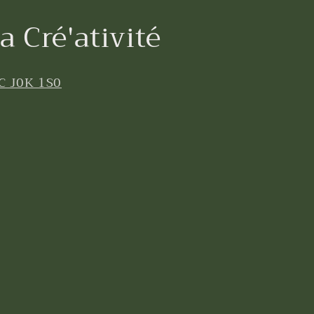
a Cré'ativité
C J0K 1S0