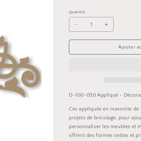
habituel
Quantité
Réduire
Augmenter
la
la
quantité
quantité
de
de
Ajouter a
Appliqué
Appliqué
-
-
Décoration
Décoration
1
1
D-100-050 Appliqué - Décorat
Ces appliqués en masonite de 
projets de bricolage, pour ajou
personnaliser les meubles et m
offrent des formes nettes et pr