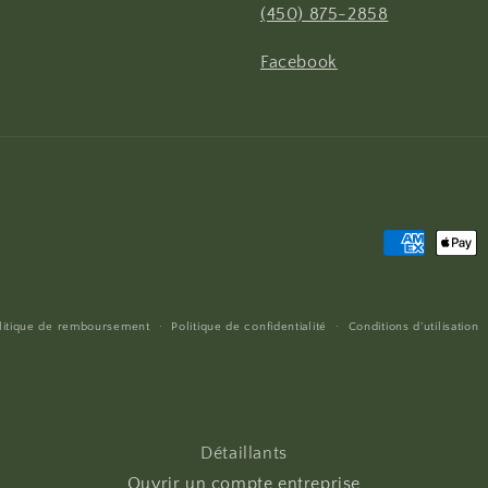
(450) 875-2858
Facebook
Moyens
de
paiement
litique de remboursement
Politique de confidentialité
Conditions d’utilisation
Détaillants
Ouvrir un compte entreprise