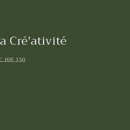
a Cré'ativité
C J0K 1S0