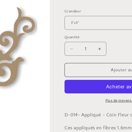
habituel
Grandeur
Quantité
Réduire
Augmenter
la
la
quantité
quantité
de
de
Ajouter a
Appliqué
Appliqué
-
-
Coin
Coin
Fleur
Fleur
de
de
Plus de moyens
Lys
Lys
D-014- Appliqué - Coin Fleur 
Ces appliqués en fibrex 1.6mm 