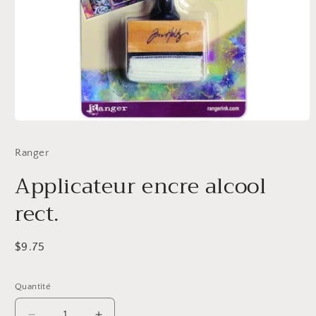
Ouvrir
le
média
Ranger
1
dans
Applicateur encre alcool
une
fenêtre
modale
rect.
Prix
$9.75
habituel
Quantité