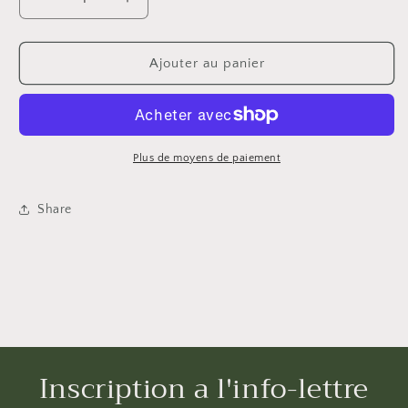
Réduire
Augmenter
la
la
quantité
quantité
de
de
Ajouter au panier
Applicateur
Applicateur
encre
encre
alcool
alcool
rect.
rect.
Plus de moyens de paiement
Share
Inscription a l'info-lettre