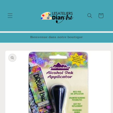
et
passer
au
contenu
Panier
Bienvenue dans notre boutique
Passer aux
informations
produits